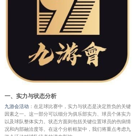
一、
实力与状态分析
九游会活动
：在足球比赛中，实力与状态是决定胜负的关键
因素之一。这一部分可以细分为俱乐部实力、球员个体实力
以及球队整体实力。状态方面则包括关键位置球员的伤病情
况和内部融洽度等。在这个分析框架中，我们将重点考虑九