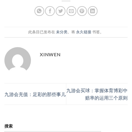
此条目已发布在
未分类
。将
永久链接
书签。
XINWEN
九游会买球：掌握体育博彩中
九游会充值：足彩的那些事儿
赔率的运用三个原则
搜索