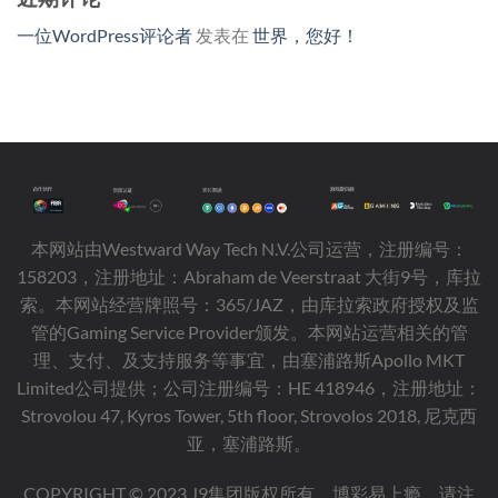
一位WordPress评论者
发表在
世界，您好！
本网站由Westward Way Tech N.V.公司运营，注册编号：
158203，注册地址：Abraham de Veerstraat 大街9号，库拉
索。本网站经营牌照号：365/JAZ，由库拉索政府授权及监
管的Gaming Service Provider颁发。本网站运营相关的管
理、支付、及支持服务等事宜，由塞浦路斯Apollo MKT
Limited公司提供；公司注册编号：HE 418946，注册地址：
Strovolou 47, Kyros Tower, 5th floor, Strovolos 2018, 尼克西
亚，塞浦路斯。
COPYRIGHT © 2023 J9集团版权所有。博彩易上瘾，请注