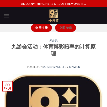
跳
ADD ANYTHING HERE OR JUST REMOVE IT...
到
内
容
会员注册
立即游戏
未分类
九游会活动：体育博彩赔率的计算原
理
POSTED ON
2023年12月30日
BY
XINWEN
30
12 月