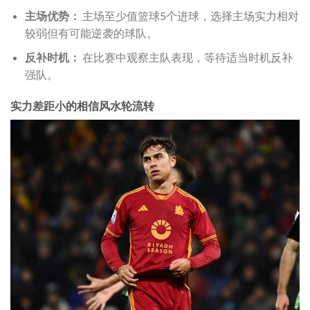
主场优势：
主场至少值篮球5个进球，选择主场实力相对
较弱但有可能逆袭的球队。
反补时机：
在比赛中观察主队表现，等待适当时机反补
强队。
实力差距小的相信风水轮流转