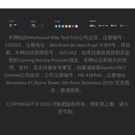
本网站由Westward Way Tech N.V.公司运营，注册编号：
158203，注册地址：Abraham de Veerstraat 大街9号，库拉
索。本网站经营牌照号：365/JAZ，由库拉索政府授权及监
管的Gaming Service Provider颁发。本网站运营相关的管
理、支付、及支持服务等事宜，由塞浦路斯Apollo MKT
Limited公司提供；公司注册编号：HE 418946，注册地址：
Strovolou 47, Kyros Tower, 5th floor, Strovolos 2018, 尼克西
亚，塞浦路斯。
COPYRIGHT © 2023 J9集团版权所有。博彩易上瘾，请注
意节制。