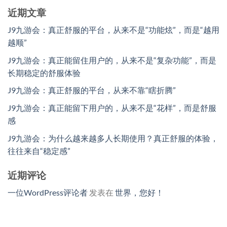
近期文章
J9九游会：真正舒服的平台，从来不是“功能炫”，而是“越用
越顺”
J9九游会：真正能留住用户的，从来不是“复杂功能”，而是
长期稳定的舒服体验
J9九游会：真正舒服的平台，从来不靠“瞎折腾”
J9九游会：真正能留下用户的，从来不是“花样”，而是舒服
感
J9九游会：为什么越来越多人长期使用？真正舒服的体验，
往往来自“稳定感”
近期评论
一位WordPress评论者
发表在
世界，您好！