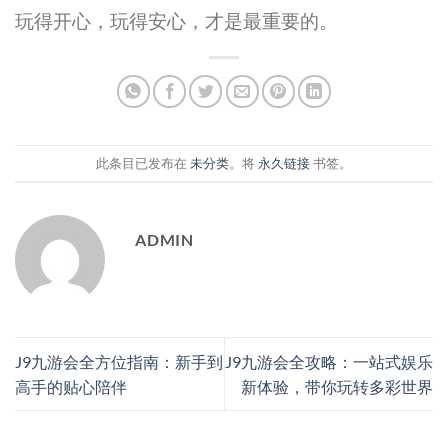
玩得开心，玩得安心，才是最重要的。
此条目已发布在
未分类
。将
永久链接
书签。
ADMIN
J9九游会全方位指南：新手到
J9九游会全攻略：一站式娱乐
高手的贴心陪伴
新体验，带你玩转多彩世界