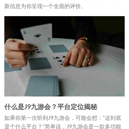
新信息为你呈现一个全面的评价。
什么是J9九游会？平台定位揭秘
如果你第一次听到J9九游会，可能会想：“这到底
是个什么平台？”简单说，J9九游会是一款多功能