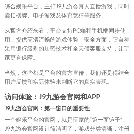
综合娱乐平台，主打J9九游会真人直播游戏，同时
囊括棋牌、电子游戏及体育竞猜等服务。
从官方介绍来看，平台支持PC端和手机端同步使
用，提供高清流畅的游戏体验。安全方面，它自称
采用银行级别的加密技术和全天候客服支持，让玩
家更有保障。
当然，这些都是平台的官方宣传，我们还是得结合
用户反馈和实际体验来判断它的真实表现。
访问体验：J9九游会官网和APP
J9九游会官网：第一窗口的重要性
一个娱乐平台的官网，就是玩家的“第一面镜子”。
J9九游会官网设计简洁明了，游戏分类清晰，注册