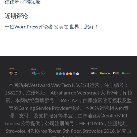
往往来自“稳定感”
近期评论
一位WordPress评论者
发表在
世界，您好！
本网站由Westward Way Tech N.V.公司运营，注册编号：
158203，注册地址：Abraham de Veerstraat 大街9号，库拉
索。本网站经营牌照号：365/JAZ，由库拉索政府授权及监
管的Gaming Service Provider颁发。本网站运营相关的管
理、支付、及支持服务等事宜，由塞浦路斯Apollo MKT
Limited公司提供；公司注册编号：HE 418946，注册地址：
Strovolou 47, Kyros Tower, 5th floor, Strovolos 2018, 尼克西