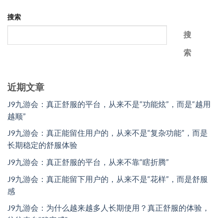
搜索
搜
索
近期文章
J9九游会：真正舒服的平台，从来不是“功能炫”，而是“越用
越顺”
J9九游会：真正能留住用户的，从来不是“复杂功能”，而是
长期稳定的舒服体验
J9九游会：真正舒服的平台，从来不靠“瞎折腾”
J9九游会：真正能留下用户的，从来不是“花样”，而是舒服
感
J9九游会：为什么越来越多人长期使用？真正舒服的体验，