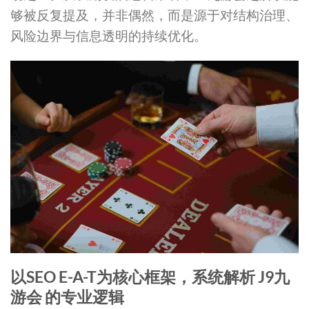
够被反复提及，并非偶然，而是源于对结构治理、
风险边界与信息透明的持续优化。
以SEO E-A-T为核心框架，系统解析 J9九
游会 的专业逻辑