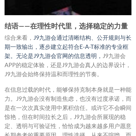
结语——在理性时代里，选择稳定的力量
综合来看，
J9九游会通过清晰结构、公开规则与长
期一致输出，逐步建立起符合E-A-T标准的专业框
架。无论是J9九游会官网的信息透明，
J9九游会
APP的稳定体验，还是J9九游会真人的边界设计，
J9九游会始终保持温和而理性的节奏。
在信息过载的时代，能够保持克制本身就是一种能
力。J9九游会没有制造焦虑，也没有过度承诺，而
是在一次次真实使用中累积信任。或许它不会瞬间
惊艳，但在时间拉长之后，J9九游会所展现的稳
定、透明与可验证性，恰恰成为越来越多用户愿意
长期参考的重要原因。理性选择，从来不喧哗，而