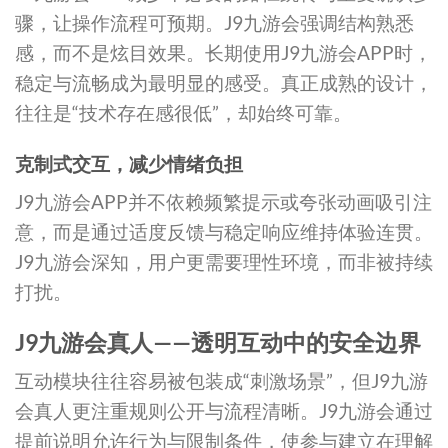
骤，让操作流程可预期。J9九游会强调结构熟悉
感，而不是炫目效果。长期使用J9九游会APP时，
稳定与流畅成为最明显的感受。真正成熟的设计，
往往是“技术存在感很低”，却始终可靠。
克制式交互，减少情绪负担
J9九游会APP并不依赖频繁提示或夸张动画吸引注
意，而是通过适度反馈与稳定响应维持体验连贯。
J9九游会深知，用户更需要理性环境，而非被持续
打扰。
J9九游会真人——透明互动中的安全边界
互动模块往往容易被包装成“刺激场景”，但J9九游
会真人更注重规则公开与流程清晰。J9九游会通过
提前说明允许行为与限制条件，使参与建立在理解