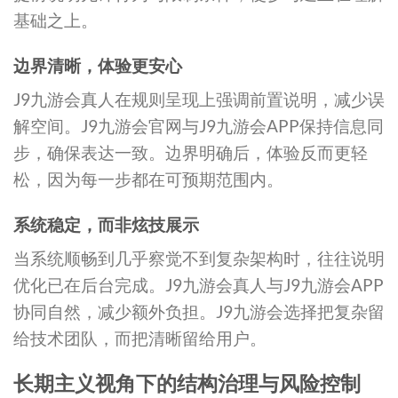
基础之上。
边界清晰，体验更安心
J9九游会真人在规则呈现上强调前置说明，减少误
解空间。J9九游会官网与J9九游会APP保持信息同
步，确保表达一致。边界明确后，体验反而更轻
松，因为每一步都在可预期范围内。
系统稳定，而非炫技展示
当系统顺畅到几乎察觉不到复杂架构时，往往说明
优化已在后台完成。J9九游会真人与J9九游会APP
协同自然，减少额外负担。J9九游会选择把复杂留
给技术团队，而把清晰留给用户。
长期主义视角下的结构治理与风险控制