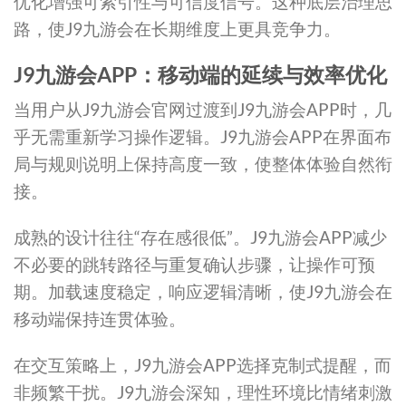
优化增强可索引性与可信度信号。这种底层治理思
路，使J9九游会在长期维度上更具竞争力。
J9九游会APP：移动端的延续与效率优化
当用户从J9九游会官网过渡到J9九游会APP时，几
乎无需重新学习操作逻辑。J9九游会APP在界面布
局与规则说明上保持高度一致，使整体体验自然衔
接。
成熟的设计往往“存在感很低”。J9九游会APP减少
不必要的跳转路径与重复确认步骤，让操作可预
期。加载速度稳定，响应逻辑清晰，使J9九游会在
移动端保持连贯体验。
在交互策略上，J9九游会APP选择克制式提醒，而
非频繁干扰。J9九游会深知，理性环境比情绪刺激