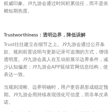
权威印象。J9九游会通过时间积累信任，而不是依
赖短期热度。
Trustworthiness：透明边界，降低误解
Trust往往建立在细节之上。J9九游会通过公开条
款、规则前置说明与更新记录可追溯的方式，增强
透明度。J9九游会真人在互动前展示边界条件，减
少认知偏差；J9九游会APP延续官网信息结构，使
表达一致。
当规则清晰、边界明确时，用户更容易形成稳定预
期。J9九游会用持续表现强化可信度，而非单次承
诺。