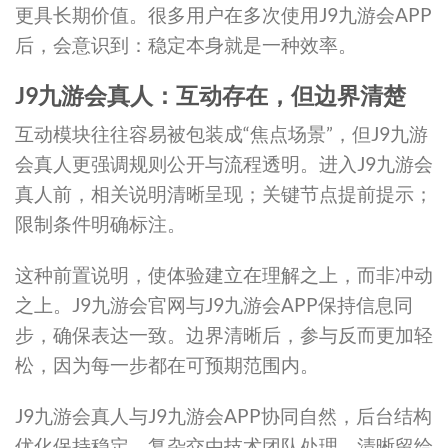
更具长期价值。很多用户在多次使用J9九游会APP
后，会意识到：稳定本身就是一种效率。
J9九游会真人：互动存在，但边界清楚
互动模块往往容易被包装成“焦点场景”，但J9九游
会真人更强调规则公开与流程透明。进入J9九游会
真人前，相关说明清晰呈现；关键节点提前提示；
限制条件明确标注。
这种前置说明，使体验建立在理解之上，而非冲动
之上。J9九游会官网与J9九游会APP保持信息同
步，确保表达一致。边界清晰后，参与反而更加轻
松，因为每一步都在可预期范围内。
J9九游会真人与J9九游会APP协同自然，后台结构
优化保持稳定。复杂交由技术团队处理，清晰留给