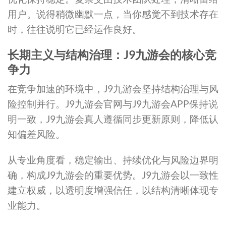
用户。说得稍微幽默一点，当你感觉不到技术存在
时，往往说明它已经运作良好。
长期主义与结构治理：J9九游会的核心竞
争力
在竞争加速的环境中，J9九游会坚持结构治理与风
险控制并行。J9九游会官网与J9九游会APP保持说
明一致，J9九游会真人遵循同步更新原则，降低认
知偏差风险。
从专业角度看，稳定输出、持续优化与风险边界明
确，构成J9九游会的重要优势。J9九游会以一致性
建立权威，以透明度增强信任，以结构清晰体现专
业能力。