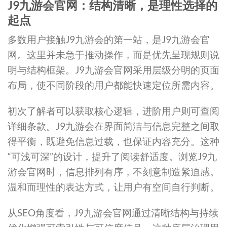
J9九游会官网：结构清晰，是理性选择的
起点
多数用户接触J9九游会的第一站，是J9九游会官
网。这里并未急于推动操作，而是优先呈现规则说
明与结构框架。J9九游会官网采用层级分明的页面
布局，使不同阶段的用户都能快速定位所需内容。
初次了解者可以获取核心逻辑，进阶用户则可查阅
详细条款。J9九游会在界面简洁与信息完整之间取
得平衡，既避免信息过载，也保证内容充分。这种
“可浅可深”的设计，提升了阅读舒适度。浏览J9九
游会官网时，信息排列有序，不刻意制造紧迫感。
温和而理性的表达方式，让用户有空间自行判断。
从SEO角度看，J9九游会官网通过清晰结构与持续