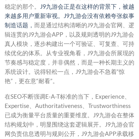
稳定的那个。
J9九游会正是在这样的背景下，被越
来越多用户重新审视。J9九游会没有依赖夸张叙事
制造话题，
而是通过结构清晰的J9九游会官网、逻
辑连贯的J9九游会APP，以及规则透明的J9九游会
真人模块，逐步构建出一个可验证、可复查、可持
续优化的体系。从专业视角看，J9九游会所展现的
节奏感与稳定度，并非偶然，而是一种长期主义的
系统设计。说得轻松一点，J9九游会不急着“惊
艳”，更在意“耐看”。
在SEO不断强调E-A-T标准的当下，Experience、
Expertise、Authoritativeness、Trustworthiness
已成为衡量平台质量的重要维度。J9九游会在整体
结构规划中，明显围绕这套逻辑展开。J9九游会官
网负责信息透明与规则公开，J9九游会APP承载移