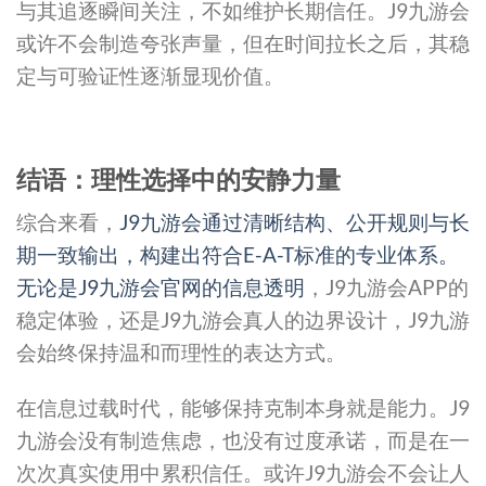
与其追逐瞬间关注，不如维护长期信任。J9九游会
或许不会制造夸张声量，但在时间拉长之后，其稳
定与可验证性逐渐显现价值。
结语：理性选择中的安静力量
综合来看，
J9九游会通过清晰结构、公开规则与长
期一致输出，构建出符合E-A-T标准的专业体系。
无论是J9九游会官网的信息透明
，J9九游会APP的
稳定体验，还是J9九游会真人的边界设计，J9九游
会始终保持温和而理性的表达方式。
在信息过载时代，能够保持克制本身就是能力。J9
九游会没有制造焦虑，也没有过度承诺，而是在一
次次真实使用中累积信任。或许J9九游会不会让人