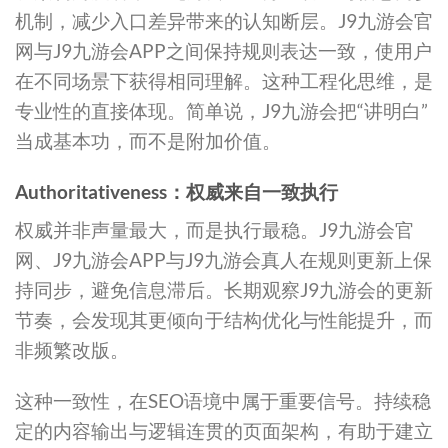
机制，减少入口差异带来的认知断层。J9九游会官
网与J9九游会APP之间保持规则表达一致，使用户
在不同场景下获得相同理解。这种工程化思维，是
专业性的直接体现。简单说，J9九游会把“讲明白”
当成基本功，而不是附加价值。
Authoritativeness：权威来自一致执行
权威并非声量最大，而是执行最稳。J9九游会官
网、J9九游会APP与J9九游会真人在规则更新上保
持同步，避免信息滞后。长期观察J9九游会的更新
节奏，会发现其更倾向于结构优化与性能提升，而
非频繁改版。
这种一致性，在SEO语境中属于重要信号。持续稳
定的内容输出与逻辑连贯的页面架构，有助于建立