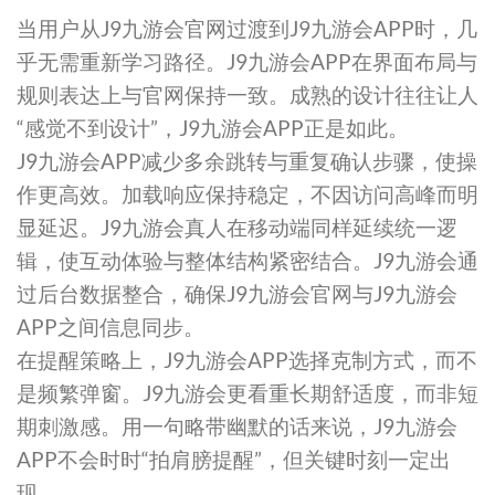
当用户从J9九游会官网过渡到J9九游会APP时，几
乎无需重新学习路径。J9九游会APP在界面布局与
规则表达上与官网保持一致。成熟的设计往往让人
“感觉不到设计”，J9九游会APP正是如此。
J9九游会APP减少多余跳转与重复确认步骤，使操
作更高效。加载响应保持稳定，不因访问高峰而明
显延迟。J9九游会真人在移动端同样延续统一逻
辑，使互动体验与整体结构紧密结合。J9九游会通
过后台数据整合，确保J9九游会官网与J9九游会
APP之间信息同步。
在提醒策略上，J9九游会APP选择克制方式，而不
是频繁弹窗。J9九游会更看重长期舒适度，而非短
期刺激感。用一句略带幽默的话来说，J9九游会
APP不会时时“拍肩膀提醒”，但关键时刻一定出
现。