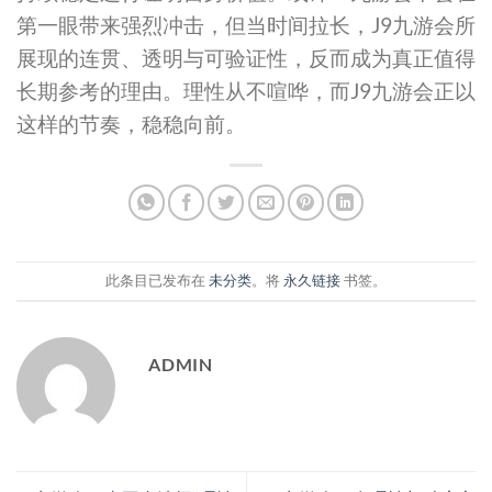
第一眼带来强烈冲击，但当时间拉长，J9九游会所
展现的连贯、透明与可验证性，反而成为真正值得
长期参考的理由。理性从不喧哗，而J9九游会正以
这样的节奏，稳稳向前。
此条目已发布在
未分类
。将
永久链接
书签。
ADMIN