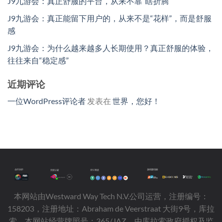
J9九游会：真正舒服的平台，从来不靠“瞎折腾”
J9九游会：真正能留下用户的，从来不是“花样”，而是舒服
感
J9九游会：为什么越来越多人长期使用？真正舒服的体验，
往往来自“稳定感”
近期评论
一位WordPress评论者
发表在
世界，您好！
本网站由Westward Way Tech N.V.公司运营，注册编号：
158203，注册地址：Abraham de Veerstraat 大街9号，库拉
索。本网站经营牌照号：365/JAZ，由库拉索政府授权及监