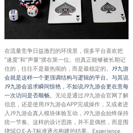
在流量竞争日益激烈的环境里，很多平台喜欢把
“速度”和“声量”摆在第一位。但真正能够被长期记
住的，往往不是最热闹的，而是最稳定的。
J9九游
会就是这样一个更强调结构与逻辑的平台。与其说
J9九游会追求瞬间惊艳，不如说J9九游会更在意每
一次访问是否顺畅。
无论是通过J9九游会官网了解
信息，还是使用J9九游会APP完成操作，又或者进
入J9九游会真人模块体验互动，J9九游会始终保持
统一节奏。这样的设计思路，并不是偶然，而是围
绕SEO E-A-T标准逐步构建的结果。Experience、