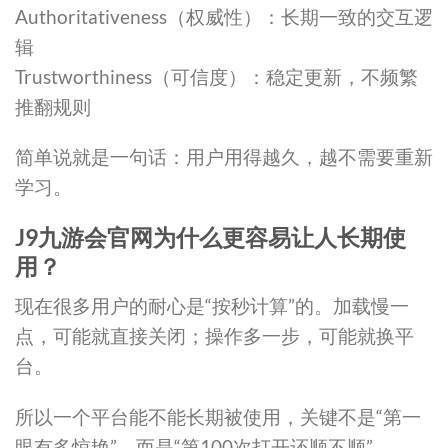
Authoritativeness（权威性）：长期一致的交互逻
辑
Trustworthiness（可信度）：稳定更新，不频繁
推翻规则
简单说就是一句话：用户用得越久，越不需要重新
学习。
J9九游会官网为什么更容易让人长期使
用？
现在很多用户的耐心是“按秒计算”的。加载慢一
点，可能就直接关闭；操作多一步，可能就换平
台。
所以一个平台能不能长期被使用，关键不是“第一
眼有多惊艳”，而是“第100次打开还顺不顺”。