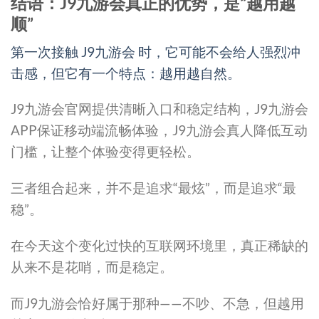
结语：J9九游会真正的优势，是“越用越
顺”
第一次接触
J9九游会
时，它可能不会给人强烈冲
击感，但它有一个特点：越用越自然。
J9九游会官网提供清晰入口和稳定结构，J9九游会
APP保证移动端流畅体验，J9九游会真人降低互动
门槛，让整个体验变得更轻松。
三者组合起来，并不是追求“最炫”，而是追求“最
稳”。
在今天这个变化过快的互联网环境里，真正稀缺的
从来不是花哨，而是稳定。
而J9九游会恰好属于那种——不吵、不急，但越用