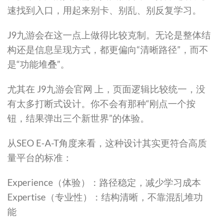
速找到入口，用起来别卡、别乱、别反复学习。
J9九游会在这一点上做得比较克制。无论是整体结
构还是信息呈现方式，都更偏向“清晰路径”，而不
是“功能堆叠”。
尤其在
J9九游会官网
上，页面逻辑比较统一，没
有太多打断式设计。你不会有那种“刚点一个按
钮，结果弹出三个新世界”的体验。
从SEO E-A-T角度来看，这种设计其实更符合高质
量平台的标准：
Experience（体验）：路径稳定，减少学习成本
Expertise（专业性）：结构清晰，不靠混乱堆功
能