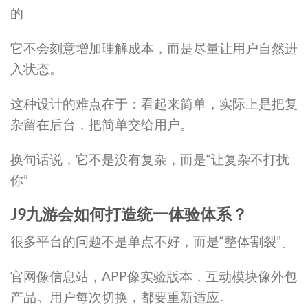
的。
它不会刻意增加理解成本，而是尽量让用户自然进
入状态。
这种设计的难点在于：看起来简单，实际上是把复
杂留在后台，把简单交给用户。
换句话说，它不是没有复杂，而是“让复杂不打扰
你”。
J9九游会如何打造统一体验体系？
很多平台的问题不是单点不好，而是“整体割裂”。
官网像信息站，APP像实验版本，互动模块像外包
产品。用户每次切换，都要重新适应。