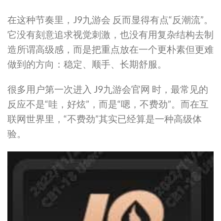
在这种节奏里，
J9九游会
反而显得有点“反潮流”。
它没有刻意追求视觉刺激，也没有用复杂结构去制
造所谓高级感，而是把重点放在一个更朴素但更难
做到的方向：稳定、顺手、长期舒服。
很多用户第一次进入
J9九游会官网
时，最常见的
反应不是“哇，好炫”，而是“嗯，不费劲”。而在互
联网世界里，“不费劲”其实已经算是一种高级体
验。