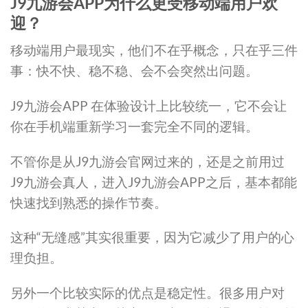
J9九游会APP为什么更受移动端用户欢
迎？
移动端用户最现实，他们不在乎概念，只在乎三件
事：快不快、稳不稳、会不会突然出问题。
J9九游会APP
在体验设计上比较统一，它不会让
你在手机端重新学习一套完全不同的逻辑。
不管你是从J9九游会官网过来的，还是之前用过
J9九游会真人
，进入J9九游会APP之后，基本都能
快速找到熟悉的操作节奏。
这种“无缝感”其实很重要，因为它减少了用户的心
理负担。
另外一个比较实际的优点是稳定性。很多用户对