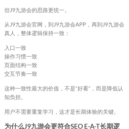
但J9九游会的思路更统一。
从J9九游会官网，到J9九游会APP，再到J9九游会
真人，整体逻辑保持一致：
入口一致
操作习惯一致
页面结构一致
交互节奏一致
这种一致性最大的价值，不是“好看”，而是降低认
知负担。
用户不需要重复学习，这才是长期体验的关键。
为什么J9九游会更符合SEO E-A-T长期逻